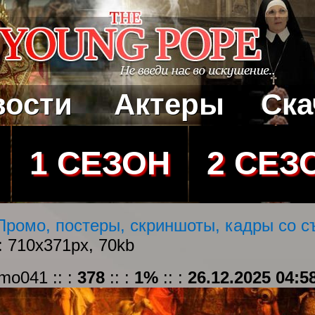
вости
Актеры
Ска
1 СЕЗОН
2 СЕЗ
Промо, постеры, скриншоты, кадры со с
: 710x371px, 70kb
mo041 :: :
378
:: :
1%
:: :
26.12.2025 04:5