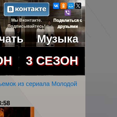
Мы Вконтакте.
Поделиться с
Подписывайтесь!
друзьями
чать
Музыка
ОН
3 СЕЗОН
ъемок из сериала Молодой
8:58