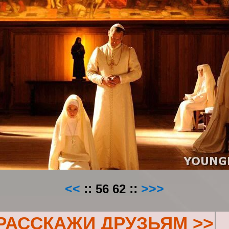
<<
::
56
62
::
>>>
РАССКАЖИ ДРУЗЬЯМ >>