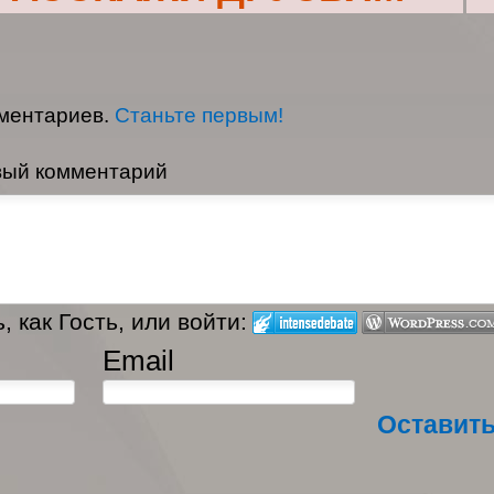
мментариев.
Станьте первым!
вый комментарий
 как Гость, или войти:
Email
Оставит