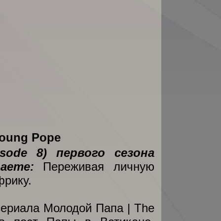
Young Pope
sode 8) первого сезона
наете:
Переживая личную
фрику.
ериала Молодой Папа | The