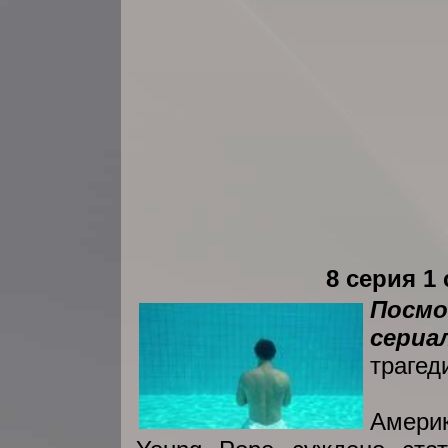
8 серия 1
Посмо
сериа
трагед
Америк