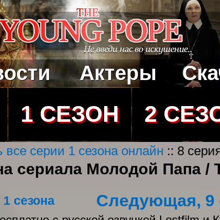
вости
Актеры
Ска
1 СЕЗОН
2 СЕЗ
 все серии 1 сезона онлайн
:: 8 сери
она сериала Молодой Папа / 
Следующая, 9 
 1 сезона
сплатно с русской озвучкой Lostfilm и 