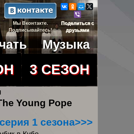
Мы Вконтакте.
Поделиться с
Подписывайтесь!
друзьями
чать
Музыка
ОН
3 СЕЗОН
я
The Young Pope
серия 1 сезона>>>
Кубик в Кубе