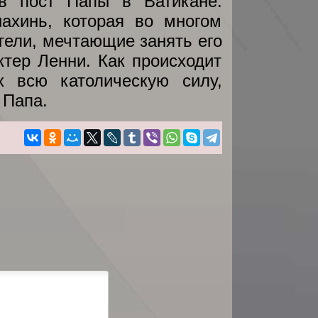
яв пост Папы в Ватикане.
ахинь, которая во многом
тели, мечтающие занять его
тер Ленни. Как происходит
х всю католическую силу,
 Папа.