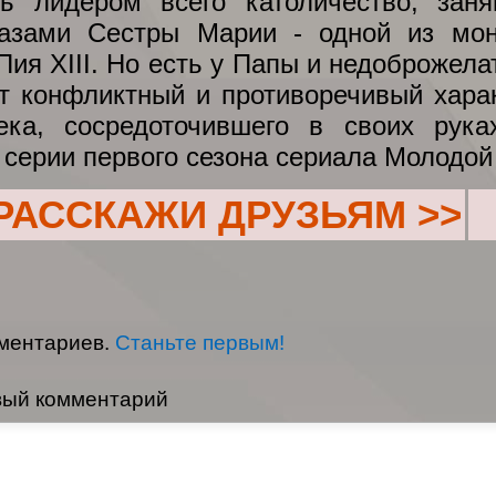
ь лидером всего католичество, зан
лазами Сестры Марии - одной из мон
Пия XIII. Но есть у Папы и недоброжела
т конфликтный и противоречивый харак
ека, сосредоточившего в своих рука
 серии первого сезона сериала Молодой
РАССКАЖИ ДРУЗЬЯМ >>
мментариев.
Станьте первым!
вый комментарий